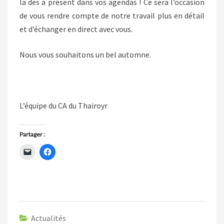
la dès à présent dans vos agendas ! Ce sera l’occasion
de vous rendre compte de notre travail plus en détail
et d’échanger en direct avec vous.
Nous vous souhaitons un bel automne.
L’équipe du CA du Thairoyr
Partager :
C
C
l
l
i
i
q
q
u
u
e
e
r
z
p
p
o
o
u
u
r
r
Actualités
e
p