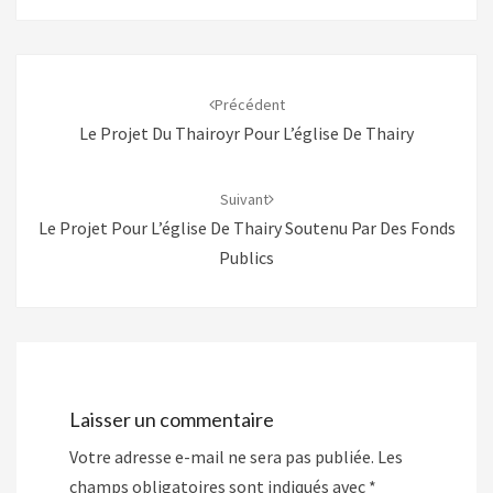
n
a
v
r
o
t
y
a
Navigation
e
g
r
e
d'article
u
r
Précédent
n
s
l
u
Le Projet Du Thairoyr Pour L’église De Thairy
i
r
e
F
n
a
p
c
a
e
Suivant
r
b
e
o
Le Projet Pour L’église De Thairy Soutenu Par Des Fonds
-
o
m
k
Publics
a
(
i
o
l
u
à
v
u
r
n
e
a
d
m
a
i
n
(
s
o
u
Laisser un commentaire
u
n
v
e
r
n
Votre adresse e-mail ne sera pas publiée.
Les
e
o
d
u
champs obligatoires sont indiqués avec
*