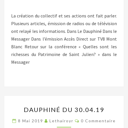
PARLE!
La création du collectif et ses actions ont fait parler.
Plusieurs articles, émission de radios ou de télévision
ont relayé les informations. Dans Le Dauphiné Dans le
Messager Dans l’émission Accès Direct sur TV8 Mont
Blanc Retour sur la conférence « Quelles sont les
richesses du Patrimoine de Saint Julien? » dans le
Messager
DAUPHINÉ
DAUPHINÉ DU 30.04.19
DU
30.04.19
Commentaires
8 Mai 2019
Lethairoyr
0 Commentaire