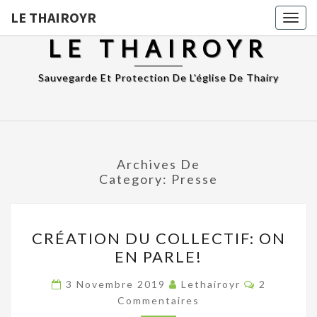
LE THAIROYR
Togg
navig
LE THAIROYR
Sauvegarde Et Protection De L'église De Thairy
Archives De
Category:
Presse
CRÉATION
CRÉATION DU COLLECTIF: ON
DU
EN PARLE!
COLLECTIF:
ON
Commentai
3 Novembre 2019
Lethairoyr
2
EN
Commentaires