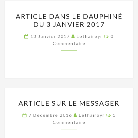
ARTICLE
ARTICLE DANS LE DAUPHINÉ
DANS
DU 3 JANVIER 2017
LE
DAUPHINÉ
Commentai
13 Janvier 2017
Lethairoyr
0
DU
Commentaire
3
JANVIER
2017
ARTICLE
ARTICLE SUR LE MESSAGER
SUR
LE
Commentai
7 Décembre 2016
Lethairoyr
1
MESSAGER
Commentaire