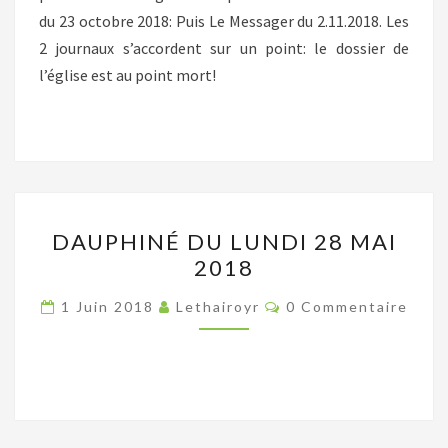
du 23 octobre 2018: Puis Le Messager du 2.11.2018. Les
2 journaux s’accordent sur un point: le dossier de
l’église est au point mort!
DAUPHINÉ
DAUPHINÉ DU LUNDI 28 MAI
DU
2018
LUNDI
28
Commentaires
1 Juin 2018
Lethairoyr
0 Commentaire
MAI
2018