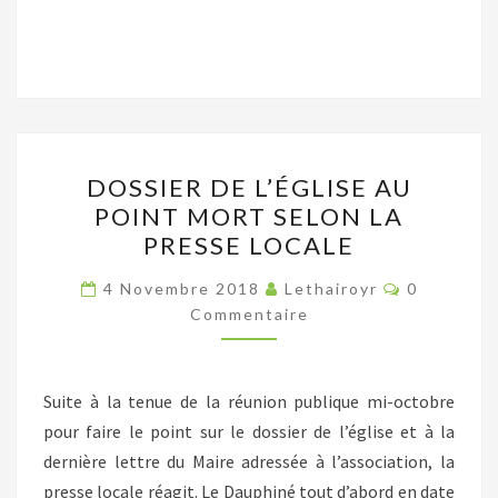
DOSSIER
DOSSIER DE L’ÉGLISE AU
DE
POINT MORT SELON LA
L’ÉGLISE
PRESSE LOCALE
AU
POINT
Commentai
4 Novembre 2018
Lethairoyr
0
MORT
Commentaire
SELON
LA
Suite à la tenue de la réunion publique mi-octobre
PRESSE
pour faire le point sur le dossier de l’église et à la
LOCALE
dernière lettre du Maire adressée à l’association, la
presse locale réagit. Le Dauphiné tout d’abord en date