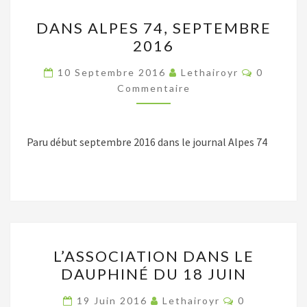
DANS
DANS ALPES 74, SEPTEMBRE
ALPES
2016
74,
SEPTEMBRE
Commenta
10 Septembre 2016
Lethairoyr
0
2016
Commentaire
Paru début septembre 2016 dans le journal Alpes 74
L’ASSOCIATION
L’ASSOCIATION DANS LE
DANS
DAUPHINÉ DU 18 JUIN
LE
DAUPHINÉ
Commentaire
19 Juin 2016
Lethairoyr
0