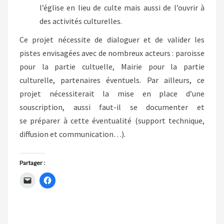
l’église en lieu de culte mais aussi de l’ouvrir à
des activités culturelles.
Ce projet nécessite de dialoguer et de valider les
pistes envisagées avec de nombreux acteurs : paroisse
pour la partie cultuelle, Mairie pour la partie
culturelle, partenaires éventuels. Par ailleurs, ce
projet nécessiterait la mise en place d’une
souscription, aussi faut-il se documenter et
se préparer à cette éventualité (support technique,
diffusion et communication…).
Partager :
C
C
l
l
i
i
q
q
u
u
e
e
r
z