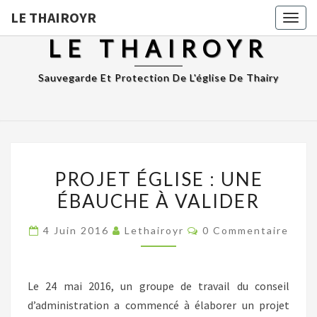
LE THAIROYR
Togg
navig
LE THAIROYR
Sauvegarde Et Protection De L'église De Thairy
PROJET
PROJET ÉGLISE : UNE
ÉGLISE
ÉBAUCHE À VALIDER
:
UNE
Commentaires
4 Juin 2016
Lethairoyr
0 Commentaire
ÉBAUCHE
À
VALIDER
Le 24 mai 2016, un groupe de travail du conseil
d’administration a commencé à élaborer un projet