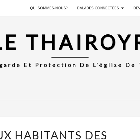
QUI SOMMES-NOUS?
BALADES CONNECTÉES
DE
LE THAIROY
garde Et Protection De L'église De 
LETTRE
UX HABITANTS DES
AUX