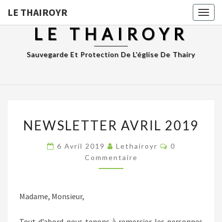
LE THAIROYR
Togg
navig
LE THAIROYR
Sauvegarde Et Protection De L'église De Thairy
NEWSLETTER
NEWSLETTER AVRIL 2019
AVRIL
2019
Commentaire
6 Avril 2019
Lethairoyr
0
Commentaire
Madame, Monsieur,
Tout d’abord nous tenons à remercier les personnes