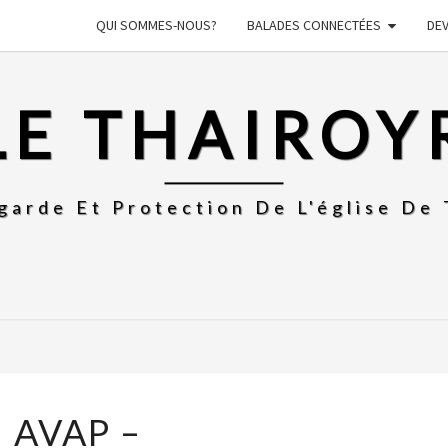
QUI SOMMES-NOUS?
BALADES CONNECTÉES
DE
LE THAIROY
garde Et Protection De L'église De 
AVAP
AVAP –
–