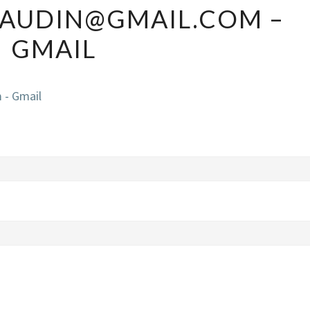
DAUDIN@GMAIL.COM –
BENEDICTE.DAUDIN@GMAIL.COM
–
GMAIL
GMAIL
 - Gmail