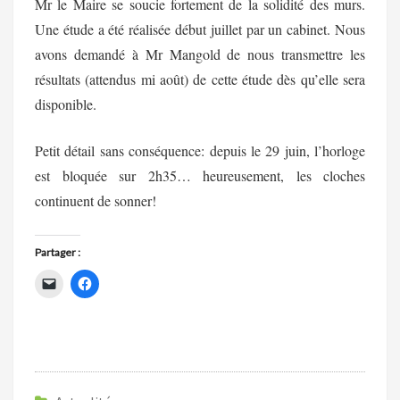
Mr le Maire se soucie fortement de la solidité des murs.
Une étude a été réalisée début juillet par un cabinet. Nous
avons demandé à Mr Mangold de nous transmettre les
résultats (attendus mi août) de cette étude dès qu’elle sera
disponible.
Petit détail sans conséquence: depuis le 29 juin, l’horloge
est bloquée sur 2h35… heureusement, les cloches
continuent de sonner!
Partager :
C
C
l
l
i
i
q
q
u
u
e
e
r
z
p
p
o
o
u
u
r
r