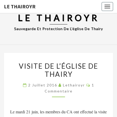
LE THAIROYR
Togg
navig
LE THAIROYR
Sauvegarde Et Protection De L'église De Thairy
VISITE
VISITE DE L’ÉGLISE DE
DE
THAIRY
L’ÉGLISE
DE
Commentair
2 Juillet 2016
Lethairoyr
1
THAIRY
Commentaire
Le mardi 21 juin, les membres du CA ont effectué la visite