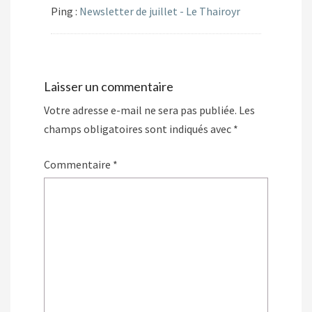
d
u
Ping :
Newsletter de juillet - Le Thairoyr
a
v
n
e
s
l
u
l
n
e
e
f
n
e
o
n
u
ê
Laisser un commentaire
v
t
e
r
Votre adresse e-mail ne sera pas publiée.
Les
l
e
l
)
champs obligatoires sont indiqués avec
*
e
f
e
n
Commentaire
*
ê
t
r
e
)