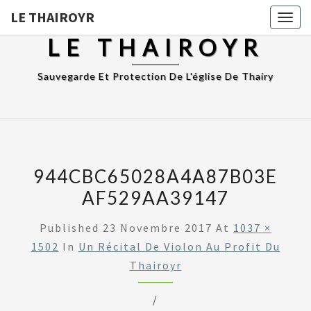
LE THAIROYR
Togg
navig
LE THAIROYR
Sauvegarde Et Protection De L'église De Thairy
944CBC65028A4A87B03E
AF529AA39147
Published
23 Novembre 2017
At
1037 ×
1502
In
Un Récital De Violon Au Profit Du
Thairoyr
/