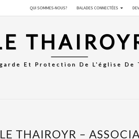
QUI SOMMES-NOUS?
BALADES CONNECTÉES
DE
LE THAIROY
garde Et Protection De L'église De 
LE THAIROYR – ASSOCI