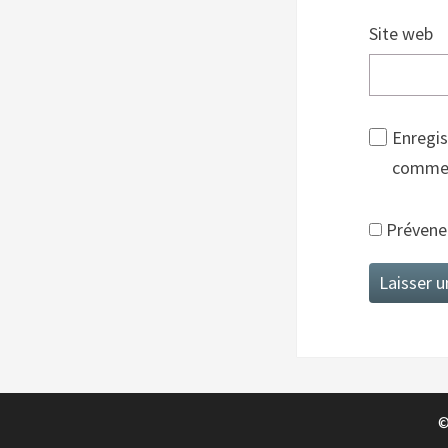
Site web
Enregis
commen
Prévenez
©