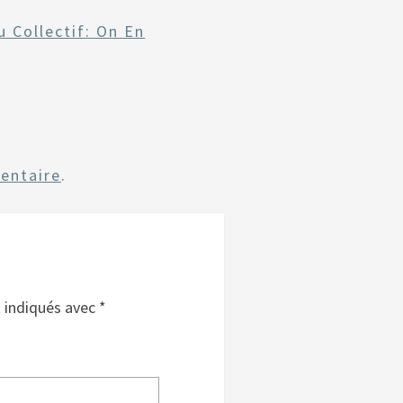
u Collectif: On En
entaire
.
t indiqués avec
*