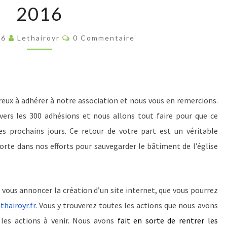
2016
:
NEWSLETTER
Commentaires
DE
16
Lethairoyr
0 Commentaire
JUIN
2016
eux à adhérer à notre association et nous vous en remercions.
rs les 300 adhésions et nous allons tout faire pour que ce
prochains jours. Ce retour de votre part est un véritable
rte dans nos efforts pour sauvegarder le bâtiment de l’église
 vous annoncer la création d’un site internet, que vous pourrez
thairoyr.fr
. Vous y trouverez toutes les actions que nous avons
 les actions à venir. Nous avons
fait en sorte de rentrer les