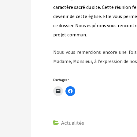
caractère sacré du site. Cette réunion fe
devenir de cette église. Elle vous perm
ce dossier. Nous espérons vous rencontr
projet commun.
Nous vous remercions encore une fois d
Madame, Monsieur, à l’expression de nos
Partager :
C
C
l
l
i
i
q
q
u
u
e
e
r
z
p
p
o
Actualités
o
u
u
r
r
e
p