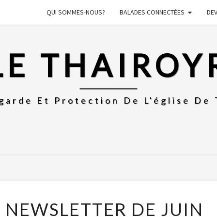
QUI SOMMES-NOUS?
BALADES CONNECTÉES
DE
LE THAIROY
garde Et Protection De L'église De 
LE
: NEWSLETTER DE JUIN
THAIROYR