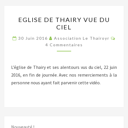
EGLISE
EGLISE DE THAIRY VUE DU
DE
CIEL
THAIRY
VUE
Comm
30 Juin 2016
Association Le Thairoyr
DU
4 Commentaires
CIEL
L’église de Thairy et ses alentours vus du ciel, 22 juin
2016, en fin de journée. Avec nos remerciements à la
personne nous ayant fait parvenir cette vidéo.
Nouveauté !