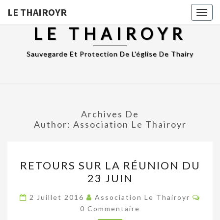
LE THAIROYR
Togg
navig
LE THAIROYR
Sauvegarde Et Protection De L'église De Thairy
Archives De
Author:
Association Le Thairoyr
RETOURS
RETOURS SUR LA RÉUNION DU
SUR
23 JUIN
LA
RÉUNION
Comm
2 Juillet 2016
Association Le Thairoyr
DU
0 Commentaire