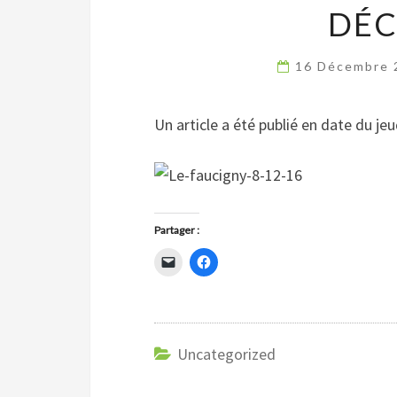
DÉC
16 Décembre
Un article a été publié en date du je
Partager :
C
C
l
l
i
i
q
q
u
u
e
e
r
z
p
p
o
Uncategorized
o
u
u
r
r
e
p