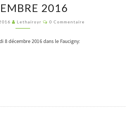
EMBRE 2016
LE
FAUCIGNY
Commentaires
DÉCEMBRE
 2016
Lethairoyr
0 Commentaire
2016
udi 8 décembre 2016 dans le Faucigny: